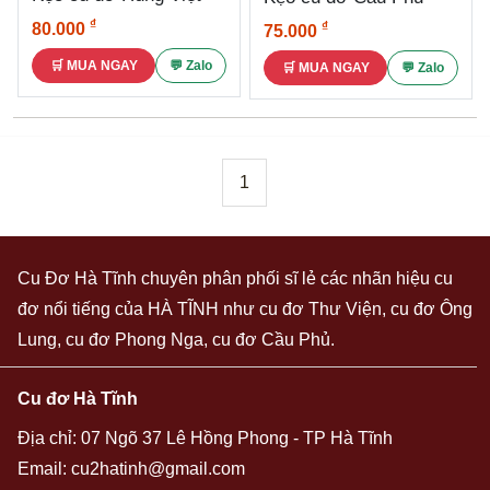
₫
₫
80.000
75.000
🛒 MUA NGAY
💬 Zalo
🛒 MUA NGAY
💬 Zalo
1
Cu Đơ Hà Tĩnh
chuyên phân phối sĩ lẻ các nhãn hiệu cu
đơ nổi tiếng của HÀ TĨNH như cu đơ Thư Viện, cu đơ Ông
Lung, cu đơ Phong Nga, cu đơ Cầu Phủ.
Cu đơ Hà Tĩnh
Địa chỉ: 07 Ngõ 37 Lê Hồng Phong - TP Hà Tĩnh
Email:
cu2hatinh@gmail.com