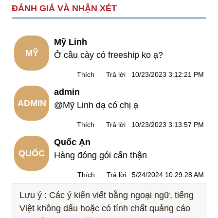
ĐÁNH GIÁ VÀ NHẬN XÉT
Mỹ Linh
MỸ
Ở cầu cày có freeship ko ạ?
Thích
Trả lời
10/23/2023 3:12:21 PM
LINH
admin
ADMIN
@Mỹ Linh dạ có chị ạ
Thích
Trả lời
10/23/2023 3:13:57 PM
Quốc Ạn
QUỐC
Hàng đóng gói cẩn thận
Thích
Trả lời
5/24/2024 10:29:28 AM
ẠN
Lưu ý : Các ý kiến viết bằng ngoại ngữ, tiếng
Việt không dấu hoặc có tính chất quảng cáo