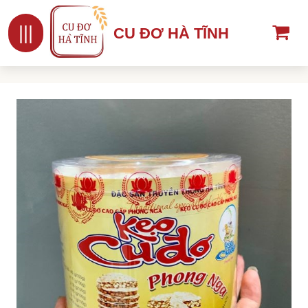
|||
CU ĐƠ HÀ TĨNH