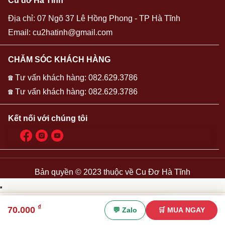
Cu đơ Hà Tĩnh
Địa chỉ: 07 Ngõ 37 Lê Hồng Phong - TP Hà Tĩnh
Email:
cu2hatinh@gmail.com
CHĂM SÓC KHÁCH HÀNG
☎ Tư vấn khách hàng: 082.629.3786
☎ Tư vấn khách hàng: 082.629.3786
Kết nối với chúng tôi
Bản quyền © 2023 thuộc về
Cu Đơ Hà Tĩnh
📞
💬
₫
🛒 Đặt Hàng Ngay
70.000
💬 Zalo
🛒 MUA NGAY