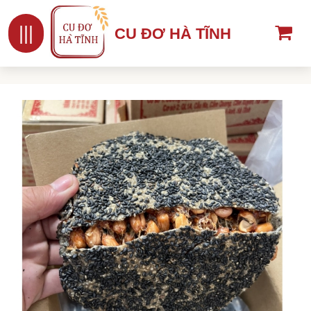
|||
CU ĐƠ HÀ TĨNH